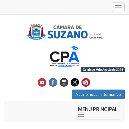
Acess
Domingo, 9 de Agosto de 2026
Assine nosso informativo
Início do Menu Principal
MENU PRINCIPAL