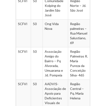
SCFVI
50
Comunidade
Região
Kolping do
Norte – Jd.
Jardim São
São José
José
SCFVI
50
Ong Vida
Região
Nova
palmeiras –
Rua Manuel
Salustiano,
69
SCFVI
50
Associação
Região
Amigo do
Palmeiras R.
Bairro – Pq
Maria
Alvorada,
Pureza da
Umuarama e
Conceição
Jd. Pompeia
Silva- 465
SCFVI
50
AADVIS-
Região
Associação de
Central –
Apoio para
Pq. Maria
Deficientes
Helena
Visuais de