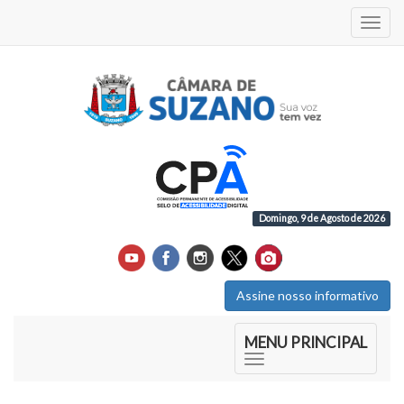
Acess
Domingo, 9 de Agosto de 2026
Assine nosso informativo
Início do Menu Principal
MENU PRINCIPAL