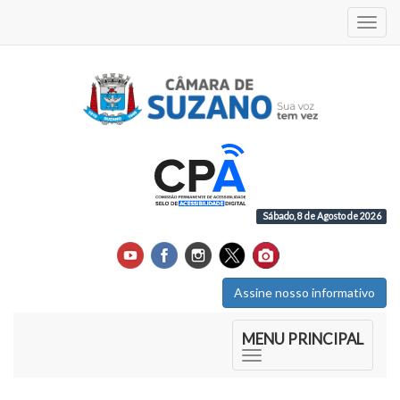
Acess
Sábado, 8 de Agosto de 2026
Assine nosso informativo
Início do Menu Principal
MENU PRINCIPAL