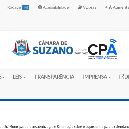
Rodapé
Acessibilidade
VLibras
+
Aumenta
[4]
Link 
S
LEIS
TRANSPARÊNCIA
IMPRENSA
D
ei: Dia Municipal de Conscientização e Orientação sobre o Lúpus entra para o calendário