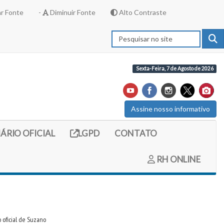
r Fonte
-
Diminuir Fonte
Alto Contraste
Sexta-Feira, 7 de Agosto de 2026
Assine nosso informativo
externo (site do diario oficial do legislativo)
Link externo (site com informações LGPD)
IÁRIO OFICIAL
LGPD
CONTATO
RH ONLINE
 oficial de Suzano