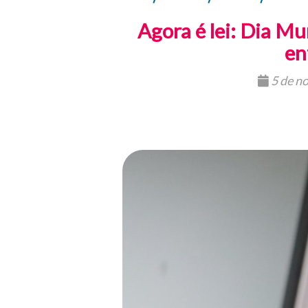
Agora é lei: Dia M
en
5 de n