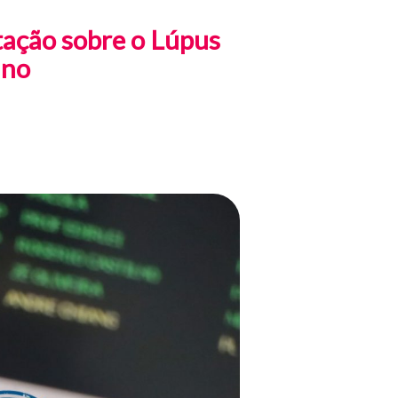
tação sobre o Lúpus
ano