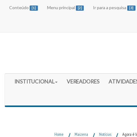
Conteúdo
Menu principal
Ir para a pesquisa
[1]
[2]
[3]
Início do Menu Principal
INSTITUCIONAL
VEREADORES
ATIVIDADE
Fim do Menu Principal
Home
/
Maizena
/
Notícias
/
Agora é l