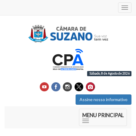
Acess
Sábado, 8 de Agosto de 2026
Assine nosso informativo
Início do Menu Principal
MENU PRINCIPAL