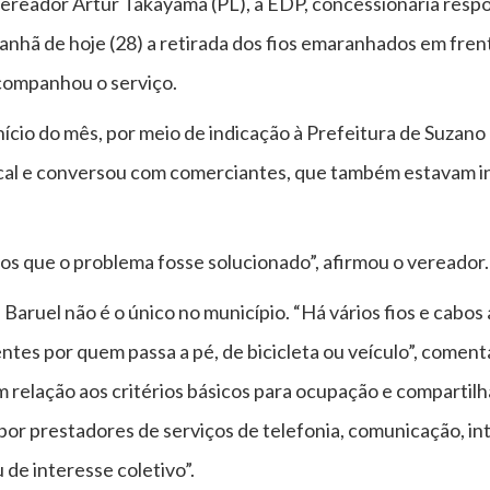
vereador Artur Takayama (PL), a EDP, concessionária respo
 manhã de hoje (28) a retirada dos fios emaranhados em fre
acompanhou o serviço.
ício do mês, por meio de indicação à Prefeitura de Suzano 
 local e conversou com comerciantes, que também estavam i
os que o problema fosse solucionado”, afirmou o vereador.
Baruel não é o único no município. “Há vários fios e cabos
tes por quem passa a pé, de bicicleta ou veículo”, comenta
 relação aos critérios básicos para ocupação e compartil
 por prestadores de serviços de telefonia, comunicação, in
 de interesse coletivo”.