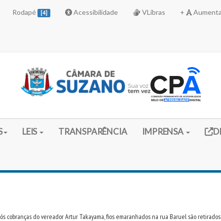
Rodapé
Acessibilidade
VLibras
+
Aumenta
[4]
Link 
S
LEIS
TRANSPARÊNCIA
IMPRENSA
D
ós cobranças do vereador Artur Takayama, fios emaranhados na rua Baruel são retirados