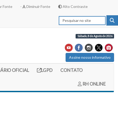
r Fonte
-
Diminuir Fonte
Alto Contraste
Sábado, 8 de Agosto de 2026
Assine nosso informativo
externo (site do diario oficial do legislativo)
Link externo (site com informações LGPD)
IÁRIO OFICIAL
LGPD
CONTATO
RH ONLINE