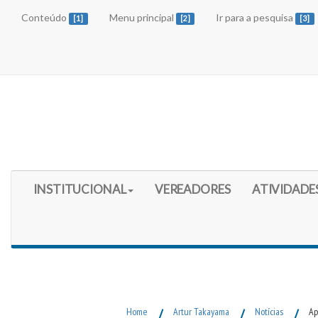
Conteúdo
Menu principal
Ir para a pesquisa
[1]
[2]
[3]
Início do Menu Principal
INSTITUCIONAL
VEREADORES
ATIVIDADE
Fim do Menu Principal
Home
/
Artur Takayama
/
Notícias
/
Ap