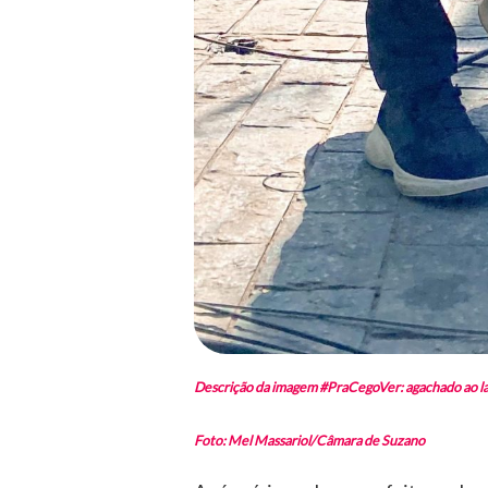
Descrição da imagem #PraCegoVer: agachado ao lad
Foto: Mel Massariol/Câmara de Suzano