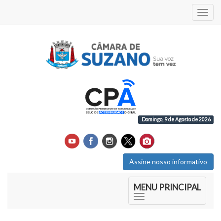
Acess
Domingo, 9 de Agosto de 2026
Assine nosso informativo
Início do Menu Principal
MENU PRINCIPAL