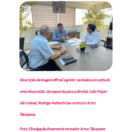
Descrição da imagem #PraCegoVer: sentados em volta de
uma mesa estão, da esquerda para a direita) Julio Mayer
(de costas), Rodrigo Ashiuchi (ao centro) e Artur
Takayama.
Foto: Divulgação/Assessoria vereador Artur Takayama