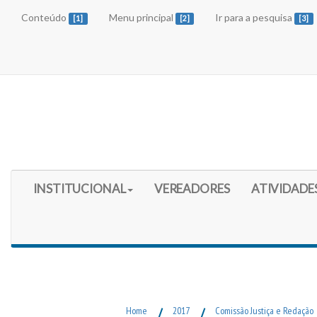
Conteúdo
Menu principal
Ir para a pesquisa
[1]
[2]
[3]
Início do Menu Principal
INSTITUCIONAL
VEREADORES
ATIVIDADE
Fim do Menu Principal
Home
/
2017
/
Comissão Justiça e Redação