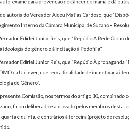
 auto-exame para prevenção do câncer de mama e dá outra
de autoria do Vereador Alceu Matias Cardoso, que “Dispõe 
do Regimento Interno da Câmara Municipal de Suzano – Resolu
ereador Edirlei Junior Reis, que “Repúdio À Rede Globo d
 ideologia de gênero e à incitação à Pedofilia”.
Vereador Edirlei Junior Reis, que “Repúdio À propagand
MO da Unilever, que tem a finalidade de incentivar à ideo
eologia de Gênero”.
presente Comissão, nos termos do artigo 30, combinado c
zano, ficou deliberado e aprovado pelos membros desta, 
 quarta e quinta, e contrários à terceira (projeto de reso
tido.