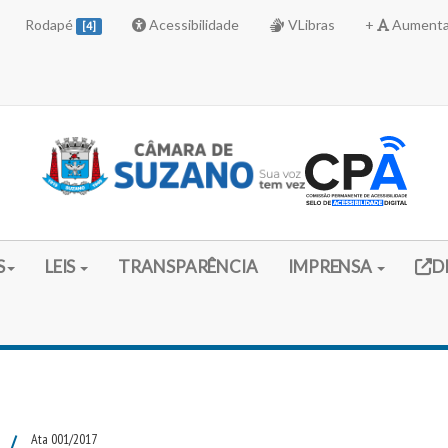
Rodapé
Acessibilidade
VLibras
+
Aumenta
[4]
Link 
S
LEIS
TRANSPARÊNCIA
IMPRENSA
D
/
Ata 001/2017