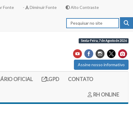
r Fonte
-
Diminuir Fonte
Alto Contraste
Sexta-Feira, 7 de Agosto de 2026
Assine nosso informativo
externo (site do diario oficial do legislativo)
Link externo (site com informações LGPD)
IÁRIO OFICIAL
LGPD
CONTATO
RH ONLINE