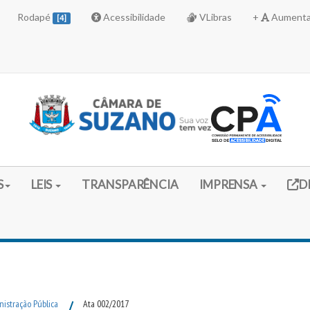
Rodapé
Acessibilidade
VLibras
+
Aumenta
[4]
Link 
S
LEIS
TRANSPARÊNCIA
IMPRENSA
D
istração Pública
/
Ata 002/2017