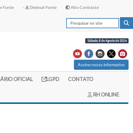
r Fonte
-
Diminuir Fonte
Alto Contraste
Sábado, 8 de Agosto de 2026
Assine nosso informativo
externo (site do diario oficial do legislativo)
Link externo (site com informações LGPD)
IÁRIO OFICIAL
LGPD
CONTATO
RH ONLINE