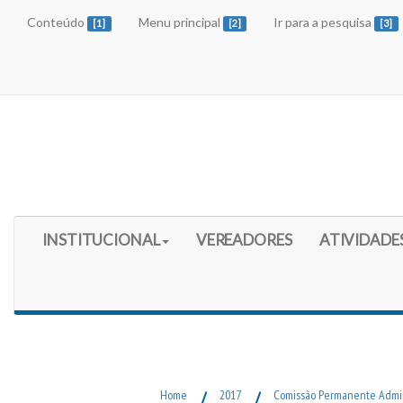
Conteúdo
Menu principal
Ir para a pesquisa
[1]
[2]
[3]
Início do Menu Principal
INSTITUCIONAL
VEREADORES
ATIVIDADE
Fim do Menu Principal
Home
/
2017
/
Comissão Permanente Admin