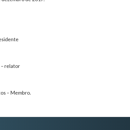
esidente
– relator
tos – Membro.