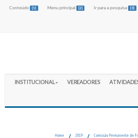
Conteúdo
Menu principal
Ir para a pesquisa
[1]
[2]
[3]
Início do Menu Principal
INSTITUCIONAL
VEREADORES
ATIVIDADE
Fim do Menu Principal
Home
/
2019
/
Comissão Permanente de F