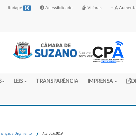
Rodapé
Acessibilidade
VLibras
+
Aumenta
[4]
Link 
S
LEIS
TRANSPARÊNCIA
IMPRENSA
D
inanças e Orçamento
/
Ata 003/2019