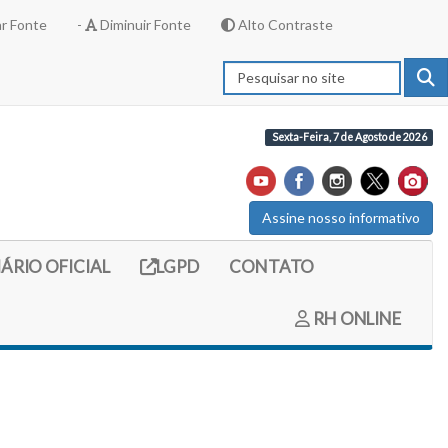
r Fonte
-
Diminuir Fonte
Alto Contraste
Sexta-Feira, 7 de Agosto de 2026
Assine nosso informativo
externo (site do diario oficial do legislativo)
Link externo (site com informações LGPD)
IÁRIO OFICIAL
LGPD
CONTATO
RH ONLINE