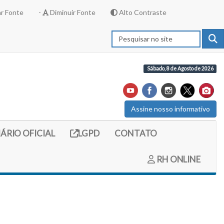
r Fonte
-
Diminuir Fonte
Alto Contraste
Sábado, 8 de Agosto de 2026
Assine nosso informativo
externo (site do diario oficial do legislativo)
Link externo (site com informações LGPD)
IÁRIO OFICIAL
LGPD
CONTATO
RH ONLINE