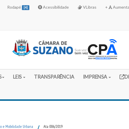
Rodapé
Acessibilidade
VLibras
+
Aumenta
[4]
Link 
S
LEIS
TRANSPARÊNCIA
IMPRENSA
D
to e Mobilidade Urbana
/
Ata 006/2019