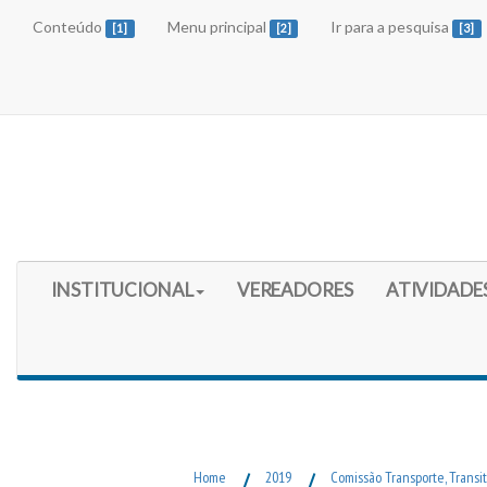
Conteúdo
Menu principal
Ir para a pesquisa
[1]
[2]
[3]
Início do Menu Principal
INSTITUCIONAL
VEREADORES
ATIVIDADE
Fim do Menu Principal
Home
/
2019
/
Comissão Transporte, Transi