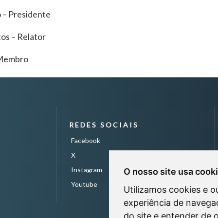
 – Presidente
os – Relator
– Membro
REDES SOCIAIS
Facebook
X
Instagram
O nosso site usa cook
Youtube
Utilizamos cookies e o
experiência de navegaç
do site e entender de 