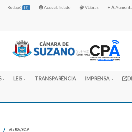
Rodapé
Acessibilidade
VLibras
+
Aumenta
[4]
Link 
S
LEIS
TRANSPARÊNCIA
IMPRENSA
D
/
Ata 007/2019