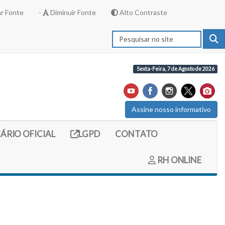
r Fonte
-
Diminuir Fonte
Alto Contraste
Sexta-Feira, 7 de Agosto de 2026
Assine nosso informativo
externo (site do diario oficial do legislativo)
Link externo (site com informações LGPD)
IÁRIO OFICIAL
LGPD
CONTATO
RH ONLINE