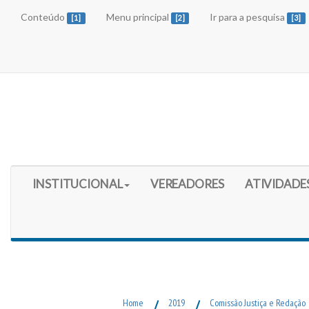
Conteúdo
Menu principal
Ir para a pesquisa
[1]
[2]
[3]
Início do Menu Principal
INSTITUCIONAL
VEREADORES
ATIVIDADE
Fim do Menu Principal
Home
/
2019
/
Comissão Justiça e Redação