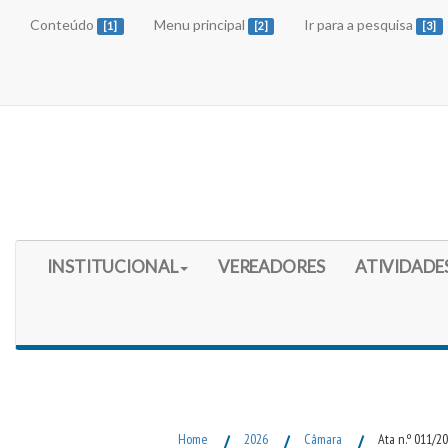
Conteúdo
Menu principal
Ir para a pesquisa
[1]
[2]
[3]
Início do Menu Principal
INSTITUCIONAL
VEREADORES
ATIVIDADE
Fim do Menu Principal
Home
/
2026
/
Câmara
/
Ata n.º 011/