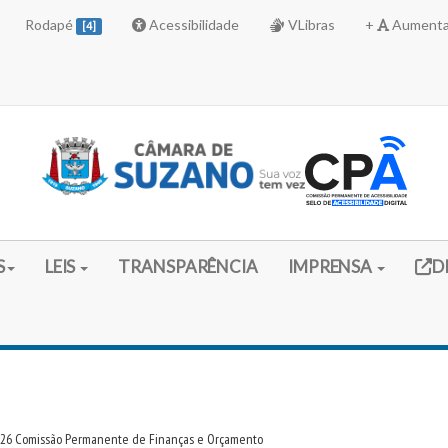
Rodapé
Acessibilidade
VLibras
+
Aumenta
[4]
Link 
S
LEIS
TRANSPARÊNCIA
IMPRENSA
D
2026 Comissão Permanente de Finanças e Orçamento