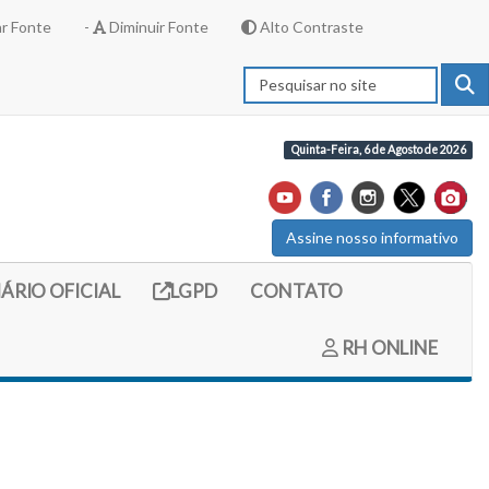
r Fonte
-
Diminuir Fonte
Alto Contraste
Quinta-Feira, 6 de Agosto de 2026
Assine nosso informativo
externo (site do diario oficial do legislativo)
Link externo (site com informações LGPD)
IÁRIO OFICIAL
LGPD
CONTATO
RH ONLINE