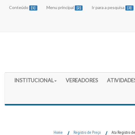
Conteúdo
Menu principal
Ir para a pesquisa
[1]
[2]
[3]
Início do Menu Principal
INSTITUCIONAL
VEREADORES
ATIVIDADE
Fim do Menu Principal
Home
/
Registro de Preço
/
Ata Registro d