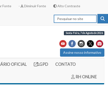
r Fonte
-
Diminuir Fonte
Alto Contraste
Sexta-Feira, 7 de Agosto de 2026
Assine nosso informativo
externo (site do diario oficial do legislativo)
Link externo (site com informações LGPD)
IÁRIO OFICIAL
LGPD
CONTATO
RH ONLINE