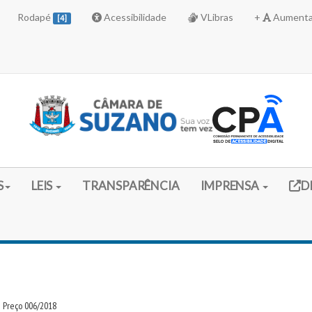
Rodapé
Acessibilidade
VLibras
+
Aumenta
[4]
Link 
S
LEIS
TRANSPARÊNCIA
IMPRENSA
D
e Preço 006/2018