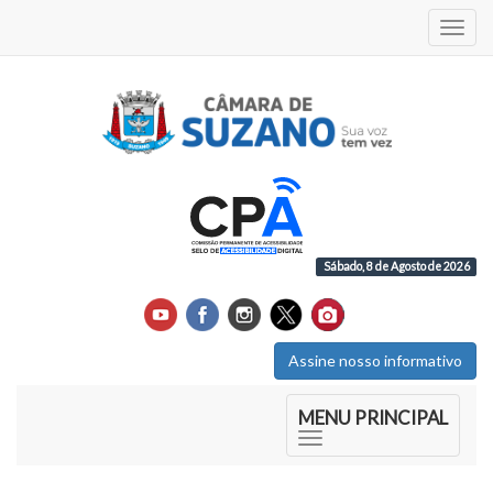
Acess
Sábado, 8 de Agosto de 2026
Assine nosso informativo
Início do Menu Principal
MENU PRINCIPAL