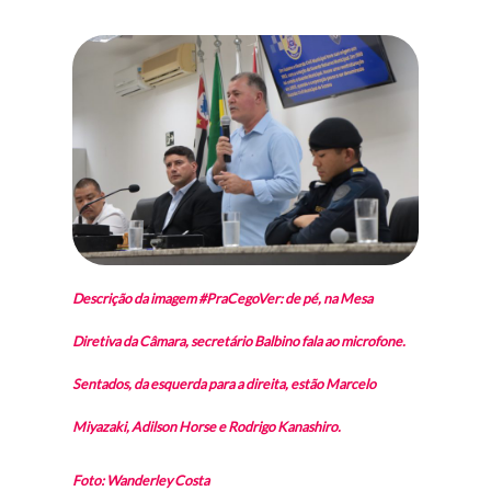
Descrição da imagem #PraCegoVer: de pé, na Mesa
Diretiva da Câmara, secretário Balbino fala ao microfone.
Sentados, da esquerda para a direita, estão Marcelo
Miyazaki, Adilson Horse e Rodrigo Kanashiro.
Foto: Wanderley Costa