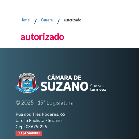
Fim do Menu Principal
Home
/
Câmara
/
autorizado
autorizado
© 2025 - 19ª Legislatura
Rua dos Três Poderes, 65
Jardim Paulista - Suzano
Cep: 08675-225
[11] 4744 8000