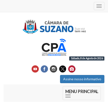
Acess
Sábado, 8 de Agosto de 2026
Assine nosso informativo
Início do Menu Principal
MENU PRINCIPAL