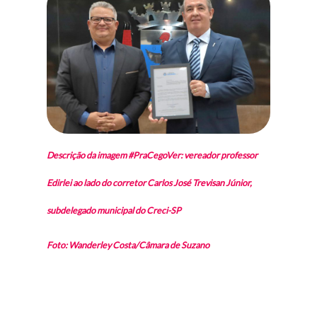
Descrição da imagem #PraCegoVer: vereador professor
Edirlei ao lado do corretor Carlos José Trevisan Júnior,
subdelegado municipal do Creci-SP
Foto: Wanderley Costa/Câmara de Suzano