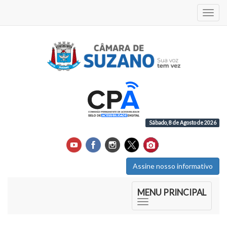
Acess
Sábado, 8 de Agosto de 2026
Assine nosso informativo
Início do Menu Principal
MENU PRINCIPAL