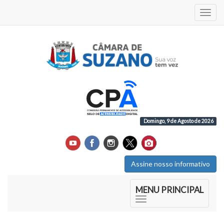
Acess
Domingo, 9 de Agosto de 2026
Assine nosso informativo
Início do Menu Principal
MENU PRINCIPAL