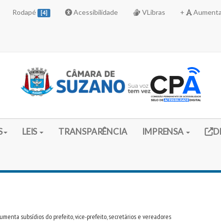
Rodapé
Acessibilidade
VLibras
+
Aumenta
[4]
Link 
S
LEIS
TRANSPARÊNCIA
IMPRENSA
D
enta subsídios do prefeito, vice-prefeito, secretários e vereadores