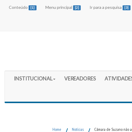
Conteúdo
Menu principal
Ir para a pesquisa
[1]
[2]
[3]
Início do Menu Principal
INSTITUCIONAL
VEREADORES
ATIVIDADE
Fim do Menu Principal
Home
/
Notícias
/
Câmara de Suzano não aum