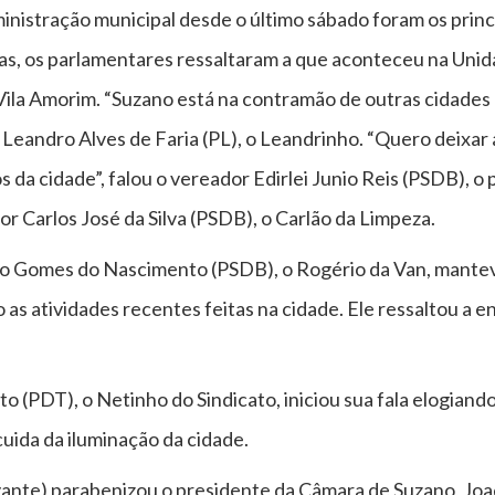
dministração municipal desde o último sábado foram os prin
las, os parlamentares ressaltaram a que aconteceu na Unid
ila Amorim. “Suzano está na contramão de outras cidades 
Leandro Alves de Faria (PL), o Leandrinho. “Quero deixar 
 da cidade”, falou o vereador Edirlei Junio Reis (PSDB), o 
or Carlos José da Silva (PSDB), o Carlão da Limpeza.
io Gomes do Nascimento (PSDB), o Rogério da Van, mante
 as atividades recentes feitas na cidade. Ele ressaltou a 
o (PDT), o Netinho do Sindicato, iniciou sua fala elogiand
 cuida da iluminação da cidade.
vante) parabenizou o presidente da Câmara de Suzano, Joa