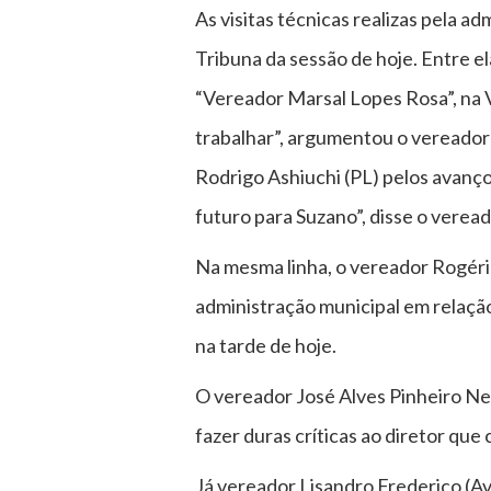
As visitas técnicas realizas pela a
Tribuna da sessão de hoje. Entre e
“Vereador Marsal Lopes Rosa”, na V
trabalhar”, argumentou o vereador 
Rodrigo Ashiuchi (PL) pelos avanços
futuro para Suzano”, disse o veread
Na mesma linha, o vereador Rogér
administração municipal em relação
na tarde de hoje.
O vereador José Alves Pinheiro Net
fazer duras críticas ao diretor que
Já vereador Lisandro Frederico (A