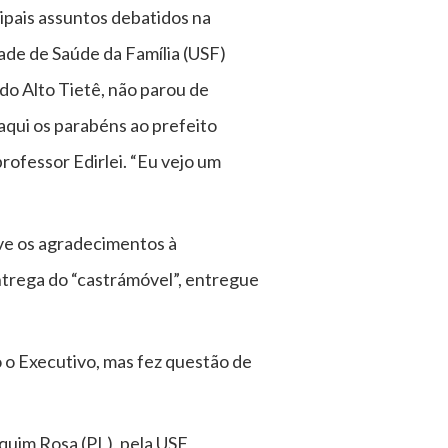
cipais assuntos debatidos na
ade de Saúde da Família (USF)
do Alto Tietê, não parou de
aqui os parabéns ao prefeito
professor Edirlei. “Eu vejo um
ve os agradecimentos à
entrega do “castrámóvel”, entregue
o o Executivo, mas fez questão de
quim Rosa (PL), pela USF