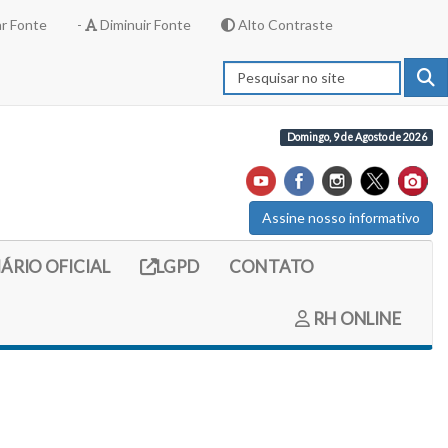
r Fonte
-
Diminuir Fonte
Alto Contraste
Domingo, 9 de Agosto de 2026
Assine nosso informativo
externo (site do diario oficial do legislativo)
Link externo (site com informações LGPD)
IÁRIO OFICIAL
LGPD
CONTATO
RH ONLINE