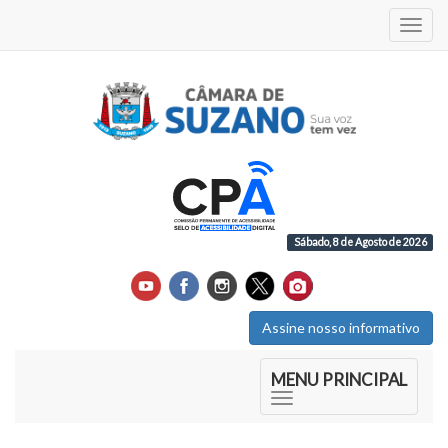
Acess
Sábado, 8 de Agosto de 2026
Assine nosso informativo
Início do Menu Principal
MENU PRINCIPAL