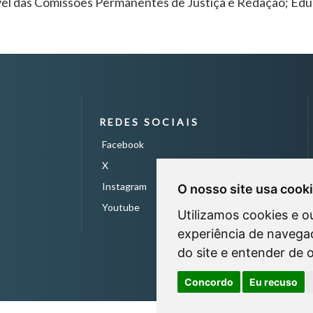
el das Comissões Permanentes de Justiça e Redação; Edu
REDES SOCIAIS
Facebook
X
Instagram
O nosso site usa cook
Youtube
Utilizamos cookies e o
experiência de navegaç
do site e entender de 
Concordo
Eu recuso