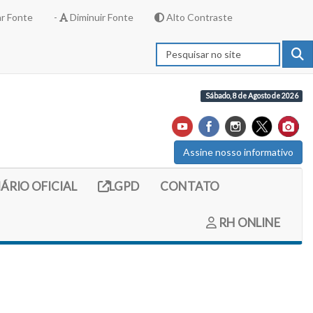
r Fonte
-
Diminuir Fonte
Alto Contraste
Sábado, 8 de Agosto de 2026
Assine nosso informativo
externo (site do diario oficial do legislativo)
Link externo (site com informações LGPD)
IÁRIO OFICIAL
LGPD
CONTATO
RH ONLINE