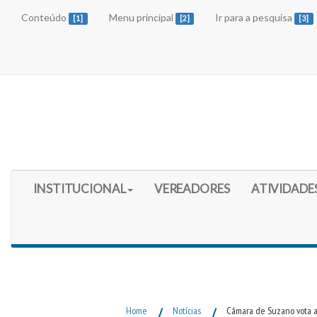
Conteúdo
Menu principal
Ir para a pesquisa
[1]
[2]
[3]
Início do Menu Principal
INSTITUCIONAL
VEREADORES
ATIVIDADE
Fim do Menu Principal
Home
/
Notícias
/
Câmara de Suzano vota a