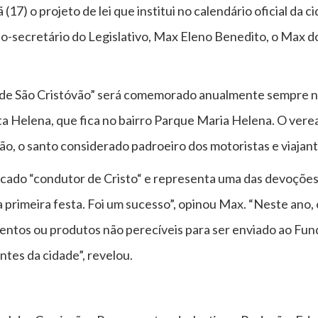
7) o projeto de lei que institui no calendário oficial da ci
o-secretário do Legislativo, Max Eleno Benedito, o Max do
a de São Cristóvão” será comemorado anualmente sempre n
 Helena, que fica no bairro Parque Maria Helena. O veread
o, o santo considerado padroeiro dos motoristas e viajant
cado “condutor de Cristo“ e representa uma das devoções 
 primeira festa. Foi um sucesso”, opinou Max. “Neste ano,
ntos ou produtos não perecíveis para ser enviado ao Fund
ntes da cidade”, revelou.