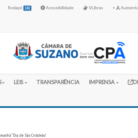
Rodapé
Acessibilidade
VLibras
+
Aumenta
[4]
Link 
S
LEIS
TRANSPARÊNCIA
IMPRENSA
D
manhã “Dia de São Cristóvão”