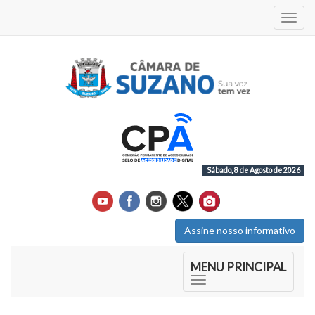
Acess
Sábado, 8 de Agosto de 2026
Assine nosso informativo
Início do Menu Principal
MENU PRINCIPAL