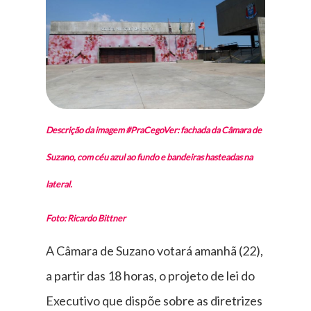
Descrição da imagem #PraCegoVer: fachada da Câmara de
Suzano, com céu azul ao fundo e bandeiras hasteadas na
lateral.
Foto: Ricardo Bittner
A Câmara de Suzano votará amanhã (22),
a partir das 18 horas, o projeto de lei do
Executivo que dispõe sobre as diretrizes