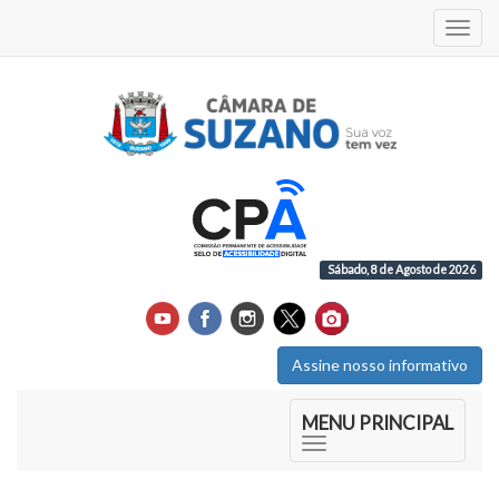
Acess
Sábado, 8 de Agosto de 2026
Assine nosso informativo
Início do Menu Principal
MENU PRINCIPAL