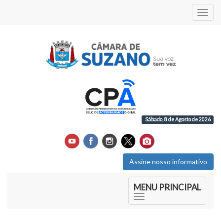
Acess
Sábado, 8 de Agosto de 2026
Assine nosso informativo
Início do Menu Principal
MENU PRINCIPAL