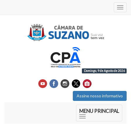
Acess
Domingo, 9 de Agosto de 2026
Assine nosso informativo
Início do Menu Principal
MENU PRINCIPAL