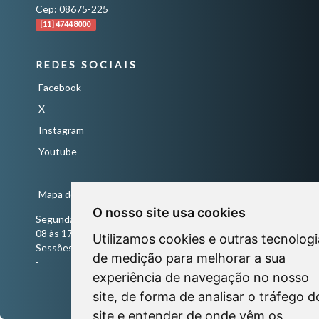
Cep: 08675-225
[11] 4744 8000
REDES SOCIAIS
Facebook
X
Instagram
Youtube
Mapa do Site
O nosso site usa cookies
Segunda a Sexta-Feira
08 às 17 horas
Utilizamos cookies e outras tecnologi
Sessões Ordinárias todas às quartas-feiras às 18 horas
de medição para melhorar a sua
-
experiência de navegação no nosso
site, de forma de analisar o tráfego d
site e entender de onde vêm os