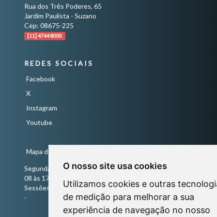
Rua dos Três Poderes, 65
Jardim Paulista - Suzano
Cep: 08675-225
[11] 4744 8000
REDES SOCIAIS
Facebook
X
Instagram
Youtube
Mapa do Site
O nosso site usa cookies
Segunda a Sexta-Feira
08 às 17 horas
Utilizamos cookies e outras tecnologi
Sessões Ordinárias todas às quartas-feiras às 18 horas
de medição para melhorar a sua
-
experiência de navegação no nosso