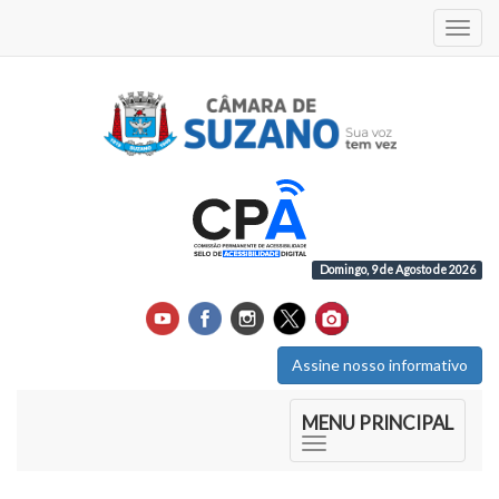
Acess
Domingo, 9 de Agosto de 2026
Assine nosso informativo
Início do Menu Principal
MENU PRINCIPAL