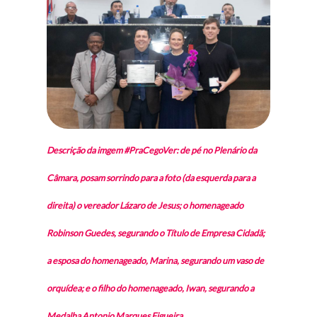
Descrição da imgem #PraCegoVer: de pé no Plenário da
Câmara, posam sorrindo para a foto (da esquerda para a
direita) o vereador Lázaro de Jesus; o homenageado
Robinson Guedes, segurando o Título de Empresa Cidadã;
a esposa do homenageado, Marina, segurando um vaso de
orquídea; e o filho do homenageado, Iwan, segurando a
Medalha Antonio Marques Figueira.