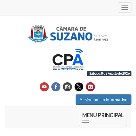
Acess
Sábado, 8 de Agosto de 2026
Assine nosso informativo
Início do Menu Principal
MENU PRINCIPAL