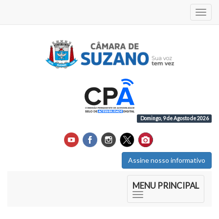
Acess
Domingo, 9 de Agosto de 2026
Assine nosso informativo
Início do Menu Principal
MENU PRINCIPAL