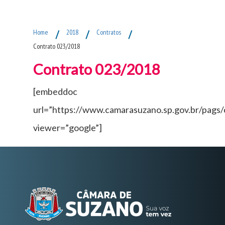
Fim do Menu Principal
Home
/
2018
/
Contratos
/
Contrato 023/2018
Contrato 023/2018
[embeddoc
url=”https://www.camarasuzano.sp.gov.br/pags
viewer=”google”]