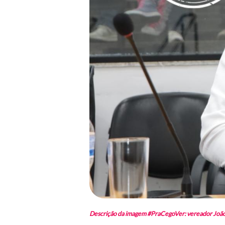
Descrição da imagem #PraCegoVer: vereador João S