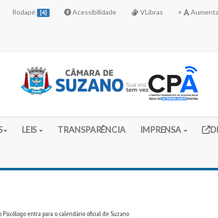
Rodapé
Acessibilidade
VLibras
+
Aumenta
[4]
Link 
S
LEIS
TRANSPARÊNCIA
IMPRENSA
D
o Psicólogo entra para o calendário oficial de Suzano