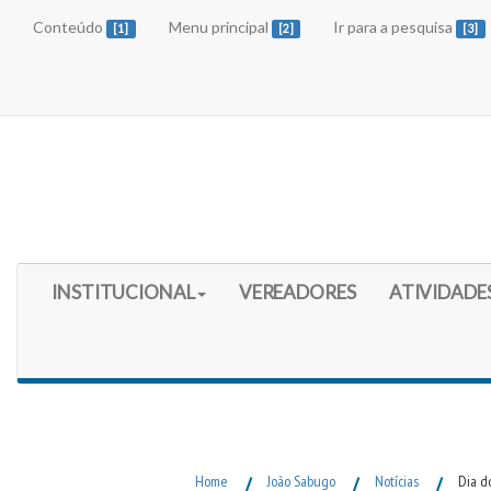
Conteúdo
Menu principal
Ir para a pesquisa
[1]
[2]
[3]
Início do Menu Principal
INSTITUCIONAL
VEREADORES
ATIVIDADE
Fim do Menu Principal
Home
/
João Sabugo
/
Notícias
/
Dia d