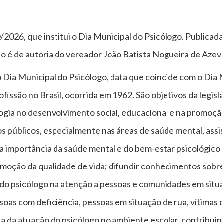
/2026, que institui o Dia Municipal do Psicólogo. Publicad
ção é de autoria do vereador João Batista Nogueira de Aze
 o Dia Municipal do Psicólogo, data que coincide com o Dia
fissão no Brasil, ocorrida em 1962. São objetivos da legis
logia no desenvolvimento social, educacional e na promoção
s públicos, especialmente nas áreas de saúde mental, assis
a importância da saúde mental e do bem-estar psicológico
moção da qualidade de vida; difundir conhecimentos sobre 
l do psicólogo na atenção a pessoas e comunidades em situ
ssoas com deficiência, pessoas em situação de rua, vítimas
cia da atuação do psicólogo no ambiente escolar, contribu