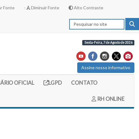
r Fonte
-
Diminuir Fonte
Alto Contraste
Sexta-Feira, 7 de Agosto de 2026
Assine nosso informativo
externo (site do diario oficial do legislativo)
Link externo (site com informações LGPD)
IÁRIO OFICIAL
LGPD
CONTATO
RH ONLINE