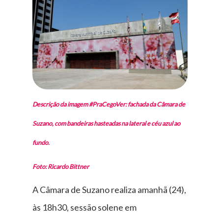
Descrição da imagem #PraCegoVer: fachada da Câmara de
Suzano, com bandeiras hasteadas na lateral e céu azul ao
fundo.
Foto: Ricardo Bittner
A Câmara de Suzano realiza amanhã (24),
às 18h30, sessão solene em