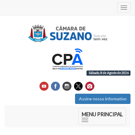
Acess
Sábado, 8 de Agosto de 2026
Assine nosso informativo
Início do Menu Principal
MENU PRINCIPAL