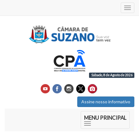
Acess
Sábado, 8 de Agosto de 2026
Assine nosso informativo
Início do Menu Principal
MENU PRINCIPAL