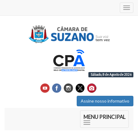
Acess
Sábado, 8 de Agosto de 2026
Assine nosso informativo
Início do Menu Principal
MENU PRINCIPAL