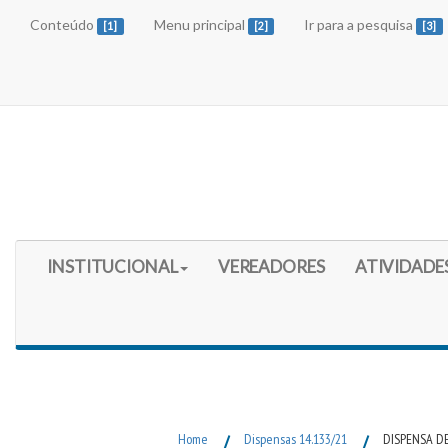
Conteúdo
Menu principal
Ir para a pesquisa
[1]
[2]
[3]
Início do Menu Principal
INSTITUCIONAL
VEREADORES
ATIVIDADE
Fim do Menu Principal
Home
/
Dispensas 14.133/21
/
DISPENSA DE