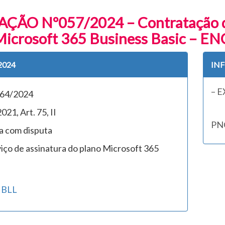
ÇÃO Nº057/2024 – Contratação d
 Microsoft 365 Business Basic –
2024
IN
– 
64/2024
1, Art. 75, II
PN
 com disputa
ço de assinatura do plano Microsoft 365
 BLL