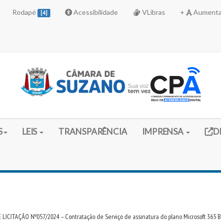
Rodapé
Acessibilidade
VLibras
+
Aumenta
[4]
Link 
S
LEIS
TRANSPARÊNCIA
IMPRENSA
D
 LICITAÇÃO Nº057/2024 – Contratação de Serviço de assinatura do plano Microsoft 365