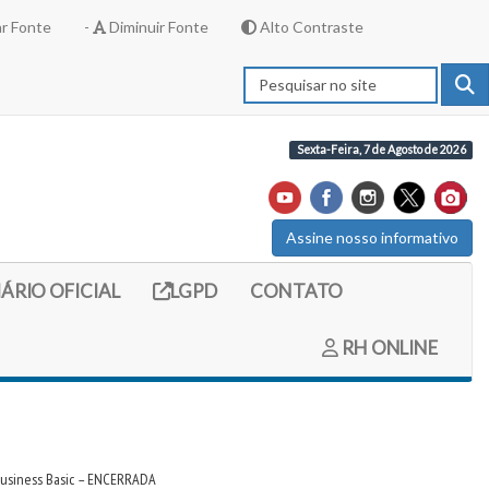
r Fonte
-
Diminuir Fonte
Alto Contraste
Sexta-Feira, 7 de Agosto de 2026
Assine nosso informativo
externo (site do diario oficial do legislativo)
Link externo (site com informações LGPD)
IÁRIO OFICIAL
LGPD
CONTATO
RH ONLINE
 Business Basic – ENCERRADA