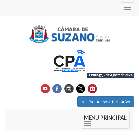
Acess
Domingo, 9 de Agosto de 2026
Assine nosso informativo
Início do Menu Principal
MENU PRINCIPAL