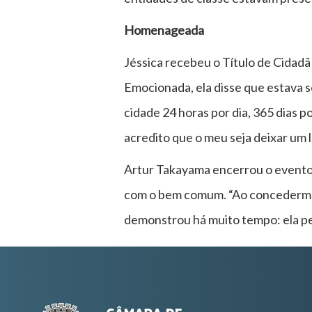
Homenageada
Jéssica recebeu o Título de Cidadã
Emocionada, ela disse que estava s
cidade 24 horas por dia, 365 dias p
acredito que o meu seja deixar um 
Artur Takayama encerrou o evento 
com o bem comum. “Ao concedermos 
demonstrou há muito tempo: ela per