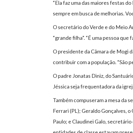
“Ela faz uma das maiores festas do
sempre em busca de melhorias. Voc
O secretário do Verde e do Meio A
“grande filha”. “É uma pessoa que 
O presidente da Câmara de Mogi da
contribuir com a população. “São p
O padre Jonatas Diniz, do Santuár
Jéssica seja frequentadora da igrej
Também compuseram a mesa da sessã
Ferrari (PL); Geraldo Gonçalves, o
Paulo; e Claudinei Galo, secretári
entidades de classe estavam prese