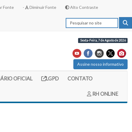
r Fonte
-
Diminuir Fonte
Alto Contraste
Sexta-Feira, 7 de Agosto de 2026
Assine nosso informativo
externo (site do diario oficial do legislativo)
Link externo (site com informações LGPD)
IÁRIO OFICIAL
LGPD
CONTATO
RH ONLINE