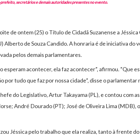
-prefeito, secretários e demais autoridades presentes no evento.
ite de ontem (25) o Título de Cidadã Suzanense a Jéssica
) Alberto de Souza Candido. A honraria é de iniciativa do
rovada pelos demais parlamentares.
o esperam acontecer, ela faz acontecer”, afirmou. “Que es
ão por tudo que faz por nossa cidade”, disse o parlamentar 
 chefe do Legislativo, Artur Takayama (PL), e contou com 
orse; André Dourado (PT); José de Oliveira Lima (MDB), o Z
zou Jéssica pelo trabalho que ela realiza, tanto à frente 