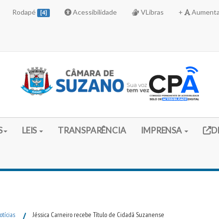
Rodapé
Acessibilidade
VLibras
+
Aumenta
[4]
Link 
S
LEIS
TRANSPARÊNCIA
IMPRENSA
D
otícias
/
Jéssica Carneiro recebe Título de Cidadã Suzanense