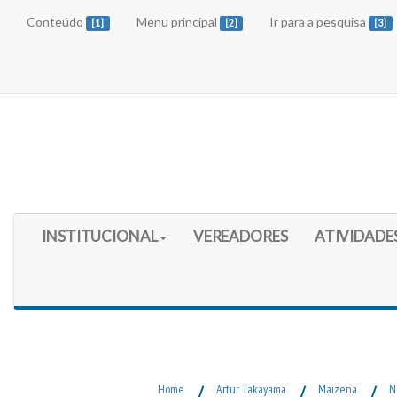
Conteúdo
Menu principal
Ir para a pesquisa
[1]
[2]
[3]
Início do Menu Principal
INSTITUCIONAL
VEREADORES
ATIVIDADE
Fim do Menu Principal
Home
/
Artur Takayama
/
Maizena
/
N