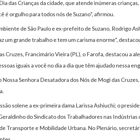
 Dia das Crianças da cidade, que atende inúmeras crianças,
ê é orgulho para todos nós de Suzano”, afirmou.
mbiente de São Paulo e ex-prefeito de Suzano, Rodrigo As
faz um grande trabalho e tem um carisma enorme”, destaco
s Cruzes, Francimário Vieira (PL), o Farofa, destacou a 
essoas iguais a você no dia a dia que têm ajudado nessa en
io Nossa Senhora Desatadora dos Nós de Mogi das Cruzes, 
a.
o solene a ex-primeira dama Larissa Ashiuchi; o preside
 Geraldinho do Sindicato dos Trabalhadores nas Indústrias 
o de Transporte e Mobilidade Urbana. No Plenário, secretá
ntes.