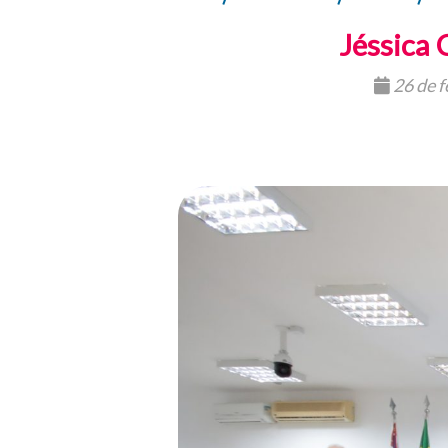
Jéssica 
26 de f