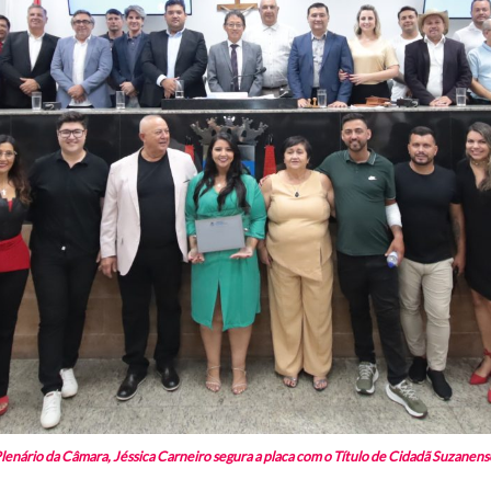
nário da Câmara, Jéssica Carneiro segura a placa com o Título de Cidadã Suzanense 