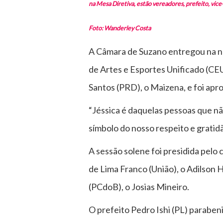
na Mesa Diretiva, estão vereadores, prefeito, vice
Foto: Wanderley Costa
A Câmara de Suzano entregou na no
de Artes e Esportes Unificado (CEU
Santos (PRD), o Maizena, e foi ap
“Jéssica é daquelas pessoas que nã
símbolo do nosso respeito e gratid
A sessão solene foi presidida pelo
de Lima Franco (União), o Adilson H
(PCdoB), o Josias Mineiro.
O prefeito Pedro Ishi (PL) parabeni