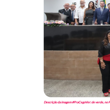
Descrição da imagem #PraCegoVer: de verde, no Ple