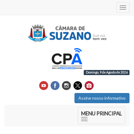
Acess
Domingo, 9 de Agosto de 2026
Assine nosso informativo
Início do Menu Principal
MENU PRINCIPAL