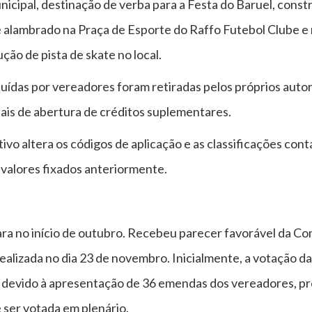
unicipal, destinação de verba para a Festa do Baruel, cons
de alambrado na Praça de Esporte do Raffo Futebol Clube e 
ão de pista de skate no local.
uídas por vereadores foram retiradas pelos próprios auto
ais de abertura de créditos suplementares.
o altera os códigos de aplicação e as classificações con
 valores fixados anteriormente.
a no início de outubro. Recebeu parecer favorável da C
realizada no dia 23 de novembro. Inicialmente, a votação da
 devido à apresentação de 36 emendas dos vereadores, prec
 ser votada em plenário.