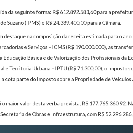
buída da seguinte forma: R$ 612.892.583,60 para a prefeitu
l de Suzano (IPMS) e R$ 24.389.400,00 para a Câmara.
êm destaque na composição da receita estimada para o ano 
rcadorias e Serviços – ICMS (R$ 190.000.000), as transfe
Educação Básica e de Valorização dos Profissionais da E
l e Territorial Urbana – IPTU (R$ 71.300,00), o Imposto 
 a cota parte do Imposto sobre a Propriedade de Veículo
o maior valor desta verba prevista, R$ 177.765.360,92. N
 Secretaria de Obras e Infraestrutura, com R$ 52.296.286,