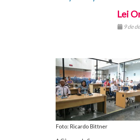
Lei O
9 de d
Foto: Ricardo Bittner