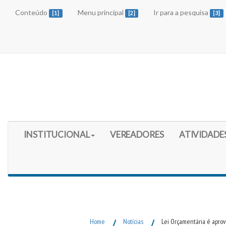
Conteúdo
Menu principal
Ir para a pesquisa
[1]
[2]
[3]
Início do Menu Principal
INSTITUCIONAL
VEREADORES
ATIVIDADE
Fim do Menu Principal
Home
/
Notícias
/
Lei Orçamentária é apr