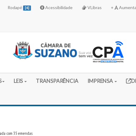
Rodapé
Acessibilidade
VLibras
+
Aumenta
[4]
Link 
S
LEIS
TRANSPARÊNCIA
IMPRENSA
D
ovada com 35 emendas