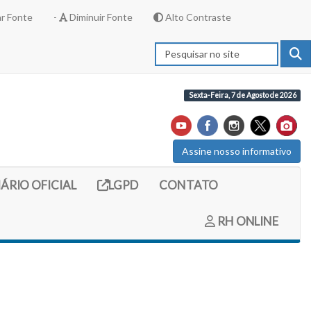
r Fonte
-
Diminuir Fonte
Alto Contraste
Sexta-Feira, 7 de Agosto de 2026
Assine nosso informativo
externo (site do diario oficial do legislativo)
Link externo (site com informações LGPD)
IÁRIO OFICIAL
LGPD
CONTATO
RH ONLINE