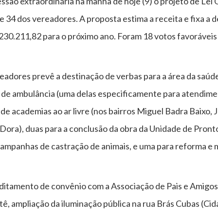
são extraordinária na manhã de hoje (9) o projeto de Lei
34 dos vereadores. A proposta estima a receita e fixa a 
230.211,82 para o próximo ano. Foram 18 votos favoráveis 
eadores prevê a destinação de verbas para a área da saúd
 de ambulância (uma delas especificamente para atendim
 de academias ao ar livre (nos bairros Miguel Badra Baixo,
 Dora), duas para a conclusão da obra da Unidade de Pron
e campanhas de castração de animais, e uma para reforma 
itamento de convênio com a Associação de Pais e Amigos 
ê, ampliação da iluminação pública na rua Brás Cubas (Cid