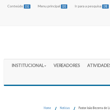
Conteúdo
Menu principal
Ir para a pesquisa
[1]
[2]
[3]
Início do Menu Principal
INSTITUCIONAL
VEREADORES
ATIVIDADE
Fim do Menu Principal
Home
/
Notícias
/
Pastor João Bezerra de 