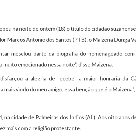
beu na noite de ontem (18) o título de cidadão suzanense
or Marcos Antonio dos Santos (PTB), o Maizena Dunga V
entar mesclou parte da biografia do homenageado com 
u muito emocionado nessa noite”, disse Maizena.
 disfarçou a alegria de receber a maior honraria da 
a mais vindo do meu amigo, essa benção que é o Maizena”
na cidade de Palmeiras dos Índios (AL). Aos oito anos d
ez mais com a religião protestante.