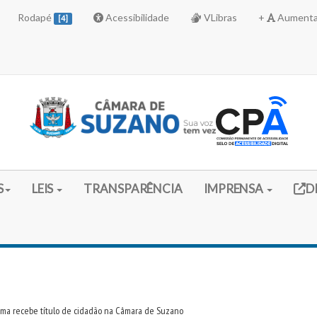
Rodapé
Acessibilidade
VLibras
+
Aumenta
[4]
Link 
S
LEIS
TRANSPARÊNCIA
IMPRENSA
D
Lima recebe título de cidadão na Câmara de Suzano