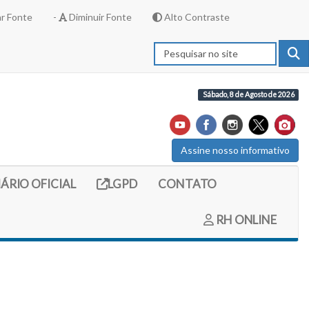
r Fonte
-
Diminuir Fonte
Alto Contraste
Sábado, 8 de Agosto de 2026
Assine nosso informativo
externo (site do diario oficial do legislativo)
Link externo (site com informações LGPD)
IÁRIO OFICIAL
LGPD
CONTATO
RH ONLINE