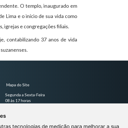
pendente. O templo, inaugurado em
e Lima e o início de sua vida como
 igrejas e congregações filiais.
e, contabilizando 37 anos de vida
s suzanenses.
Mapa do Site
Segunda a Sexta-Feira
08 às 17 horas
Sessões Ordinárias todas às quartas-feiras às 18 horas -
ies
utras tecnologias de medição para melhorar a sua