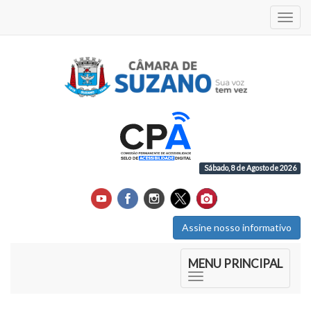
Acess
Sábado, 8 de Agosto de 2026
Assine nosso informativo
Início do Menu Principal
MENU PRINCIPAL