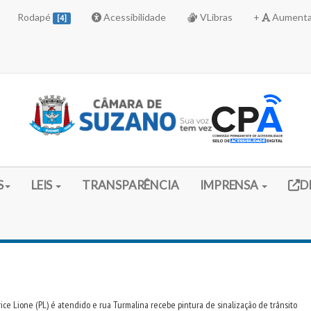
Rodapé
Acessibilidade
VLibras
+
Aumenta
[4]
Link 
S
LEIS
TRANSPARÊNCIA
IMPRENSA
D
ce Lione (PL) é atendido e rua Turmalina recebe pintura de sinalização de trânsito