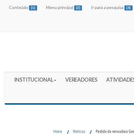
Conteúdo
Menu principal
Ir para a pesquisa
[1]
[2]
[3]
Início do Menu Principal
INSTITUCIONAL
VEREADORES
ATIVIDADE
Fim do Menu Principal
Home
/
Notícias
/
Pedido da vereadora Geri