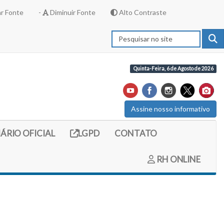
r Fonte
-
Diminuir Fonte
Alto Contraste
Quinta-Feira, 6 de Agosto de 2026
Assine nosso informativo
externo (site do diario oficial do legislativo)
Link externo (site com informações LGPD)
IÁRIO OFICIAL
LGPD
CONTATO
RH ONLINE