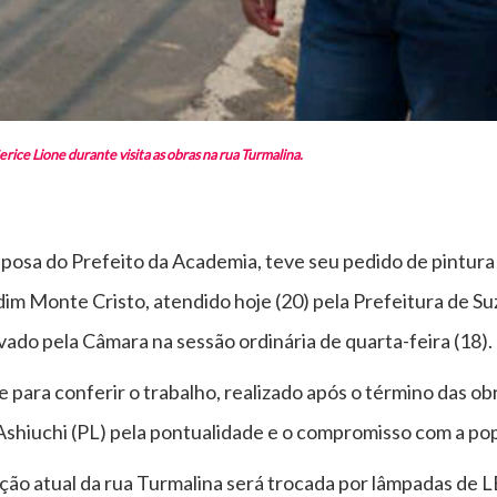
ce Lione durante visita as obras na rua Turmalina.
sposa do Prefeito da Academia, teve seu pedido de pintura 
rdim Monte Cristo, atendido hoje (20) pela Prefeitura de 
vado pela Câmara na sessão ordinária de quarta-feira (18).
e para conferir o trabalho, realizado após o término das o
Ashiuchi (PL) pela pontualidade e o compromisso com a pop
ão atual da rua Turmalina será trocada por lâmpadas de L