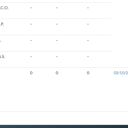
.C.O.
–
–
–
.P.
–
–
–
.
–
–
–
S.S.
–
–
–
0
0
0
03/10/