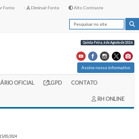
r Fonte
-
Diminuir Fonte
Alto Contraste
Quinta-Feira, 6 de Agosto de 2026
Assine nosso informativo
externo (site do diario oficial do legislativo)
Link externo (site com informações LGPD)
IÁRIO OFICIAL
LGPD
CONTATO
RH ONLINE
15/03/2024