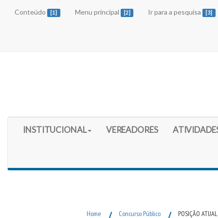
Conteúdo
Menu principal
Ir para a pesquisa
[1]
[2]
[3]
Início do Menu Principal
INSTITUCIONAL
VEREADORES
ATIVIDADE
Fim do Menu Principal
Home
/
Concurso Público
/
POSIÇÃO ATUAL 