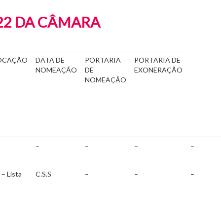
22 DA CÂMARA
OCAÇÃO
DATA DE
PORTARIA
PORTARIA DE
NOMEAÇÃO
DE
EXONERAÇÃO
NOMEAÇÃO
–
–
–
–
 – Lista
C.S.S
–
–
–