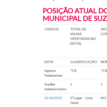
POSIÇÃO ATUAL D
MUNICIPAL DE SUZA
CARGOS
TOTAL DE
VAG
VAGAS
CO
OFERTADAS NO
EDITAL
DATA
CLASSIFICAÇÃO
NO
Agente
*CR
*C
Parlamentar
Auxiliar
1
1
Administrativo
01/06/2023
2º Lugar – Lista
M.C.
Geral