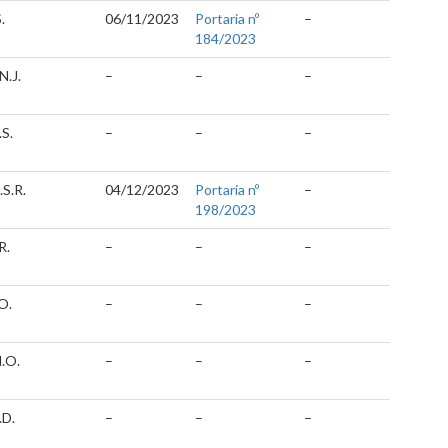
.
06/11/2023
Portaria nº
–
184/2023
N.J.
–
–
–
.S.
–
–
–
.S.R.
04/12/2023
Portaria nº
–
198/2023
R.
–
–
–
O.
–
–
–
.O.
–
–
–
.D.
–
–
–