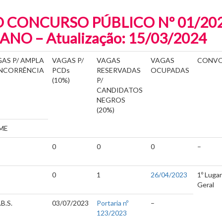
O CONCURSO PÚBLICO Nº 01/20
NO – Atualização: 15/03/2024
AS P/ AMPLA
VAGAS P/
VAGAS
VAGAS
CONV
NCORRÊNCIA
PCDs
RESERVADAS
OCUPADAS
(10%)
P/
CANDIDATOS
NEGROS
(20%)
ME
R
0
0
0
–
0
1
26/04/2023
1º Lugar
Geral
B.S.
03/07/2023
Portaria nº
–
123/2023