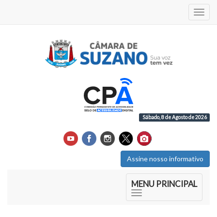
Acess
Sábado, 8 de Agosto de 2026
Assine nosso informativo
Início do Menu Principal
MENU PRINCIPAL