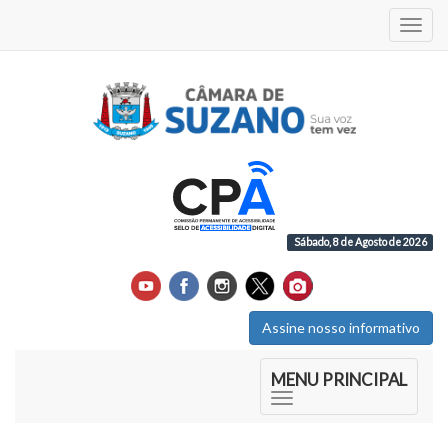
Acess
Sábado, 8 de Agosto de 2026
Assine nosso informativo
Início do Menu Principal
MENU PRINCIPAL