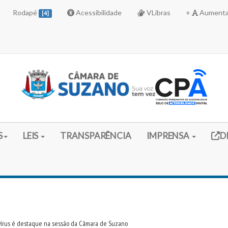
Rodapé
Acessibilidade
VLibras
+
Aumenta
[4]
Link 
S
LEIS
TRANSPARÊNCIA
IMPRENSA
D
vírus é destaque na sessão da Câmara de Suzano