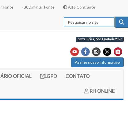
r Fonte
-
Diminuir Fonte
Alto Contraste
Sexta-Feira, 7 de Agosto de 2026
Assine nosso informativo
externo (site do diario oficial do legislativo)
Link externo (site com informações LGPD)
IÁRIO OFICIAL
LGPD
CONTATO
RH ONLINE