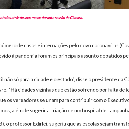
tados atrás de suas mesas durante sessão da Câmara.
mero de casos e internações pelo novo coronavírus (Covi
vido à pandemia foram os principais assunto debatidos p
 não só para a cidade e o estado”, disse o presidente da C
vre. “Há cidades vizinhas que estão sofrendo por falta de 
 que os vereadores se unam para contribuir com o Executivo
mos, além de sugerir a criação de um hospital de campanh
B), o professor Edirlei, sugeriu que as escolas sejam trans