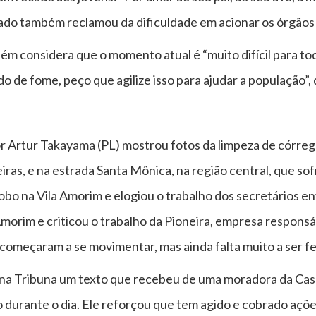
do também reclamou da dificuldade em acionar os órgãos m
m considera que o momento atual é “muito difícil para todo
 de fome, peço que agilize isso para ajudar a população”, 
r Artur Takayama (PL) mostrou fotos da limpeza de córrego
eiras, e na estrada Santa Mônica, na região central, que 
obo na Vila Amorim e elogiou o trabalho dos secretários env
morim e criticou o trabalho da Pioneira, empresa responsá
 começaram a se movimentar, mas ainda falta muito a ser fe
u na Tribuna um texto que recebeu de uma moradora da Cas
ro durante o dia. Ele reforçou que tem agido e cobrado açõe