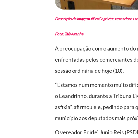
Descrição da imagem #PraCegoVer: vereadores sen
Foto: Taís Aranha
A preocupação com o aumento do nú
enfrentadas pelos comerciantes de
sessão ordinária de hoje (10).
“Estamos num momento muito difícil
o Leandrinho, durante a Tribuna Li
asfixia”, afirmou ele, pedindo para
município aos deputados mais próxi
O vereador Edirlei Junio Reis (PSD