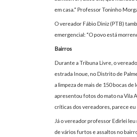
em casa.” Professor Toninho Morga
O vereador Fábio Diniz (PTB) també
emergencial: “O povo está morrendo
Bairros
Durante a Tribuna Livre, o vereado
estrada Inoue, no Distrito de Palm
a limpeza de mais de 150 bocas de l
apresentou fotos do mato na Vila A
críticas dos vereadores, parece eu
Já o vereador professor Edirlei le
de vários furtos e assaltos no bair