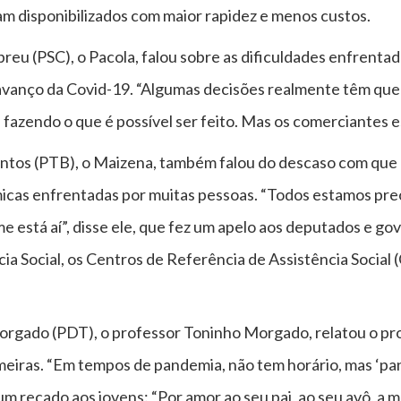
am disponibilizados com maior rapidez e menos custos.
eu (PSC), o Pacola, falou sobre as dificuldades enfrenta
 avanço da Covid-19. “Algumas decisões realmente têm que
 fazendo o que é possível ser feito. Mas os comerciantes e
ntos (PTB), o Maizena, também falou do descaso com que 
micas enfrentadas por muitas pessoas. “Todos estamos pr
 está aí”, disse ele, que fez um apelo aos deputados e 
cia Social, os Centros de Referência de Assistência Social 
orgado (PDT), o professor Toninho Morgado, relatou o pro
almeiras. “Em tempos de pandemia, não tem horário, mas ‘p
um recado aos jovens: “Por amor ao seu pai, ao seu avô, a 