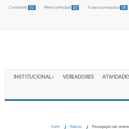
Conteúdo
Menu principal
Ir para a pesquisa
[1]
[2]
[3]
Início do Menu Principal
INSTITUCIONAL
VEREADORES
ATIVIDADE
Fim do Menu Principal
Home
/
Notícias
/
Preocupação com corona