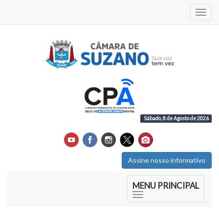
Acess
Sábado, 8 de Agosto de 2026
Assine nosso informativo
Início do Menu Principal
MENU PRINCIPAL