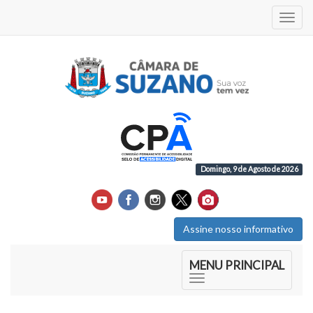
Acess
Domingo, 9 de Agosto de 2026
Assine nosso informativo
Início do Menu Principal
MENU PRINCIPAL