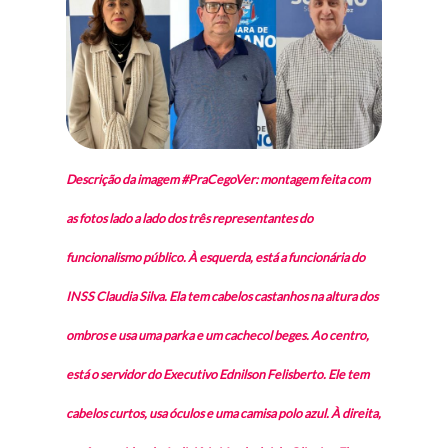
Descrição da imagem #PraCegoVer: montagem feita com
as fotos lado a lado dos três representantes do
funcionalismo público. À esquerda, está a funcionária do
INSS Claudia Silva. Ela tem cabelos castanhos na altura dos
ombros e usa uma parka e um cachecol beges. Ao centro,
está o servidor do Executivo Ednilson Felisberto. Ele tem
cabelos curtos, usa óculos e uma camisa polo azul. À direita,